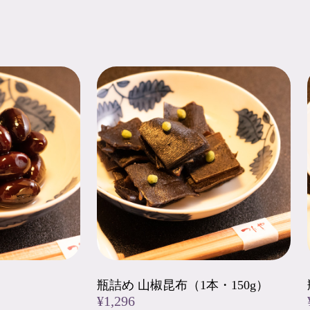
）
瓶詰め 山椒昆布（1本・150g）
¥1,296