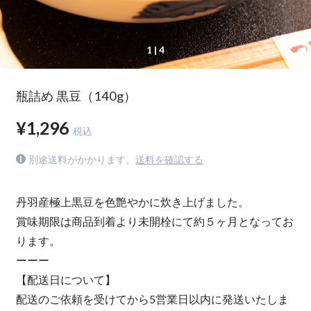
1
| 4
瓶詰め 黒豆（140g）
¥1,296
税込
別途送料がかかります。
送料を確認する
丹羽産極上黒豆を色艶やかに炊き上げました。
賞味期限は商品到着より未開栓にて約５ヶ月となってお
ります。
ーーー
【配送日について】
配送のご依頼を受けてから5営業日以内に発送いたしま