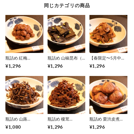
同じカテゴリの商品
瓶詰め 紅梅
瓶詰め 山椒昆布（1
【春限定〜5月中
（160g）
本・150g）
旬】瓶詰め 嵯峨竹
¥1,296
¥1,296
¥1,296
（150g）
瓶詰め 山蕗
瓶詰め 榎茸
瓶詰め 栗渋皮煮
（150g）
（180g）
（130g）
¥1,080
¥1,296
¥1,296