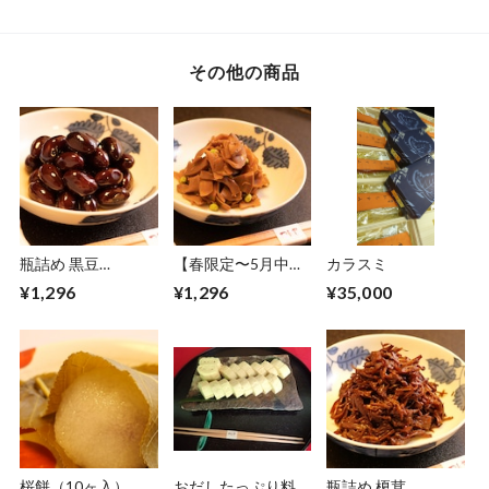
その他の商品
瓶詰め 黒豆
【春限定〜5月中
カラスミ
（140g）
旬】瓶詰め 嵯峨竹
¥1,296
¥1,296
¥35,000
（150g）
桜餅（10ヶ入）
おだしたっぷり料亭
瓶詰め 榎茸