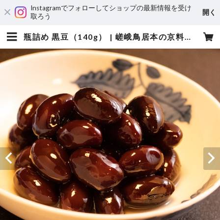
Instagramでフォローしてショップの最新情報を受け
開く
取ろう
瓶詰め 黒豆（140g） | 嵯峨鳥居本の京料理専門店 鮎の宿つたや