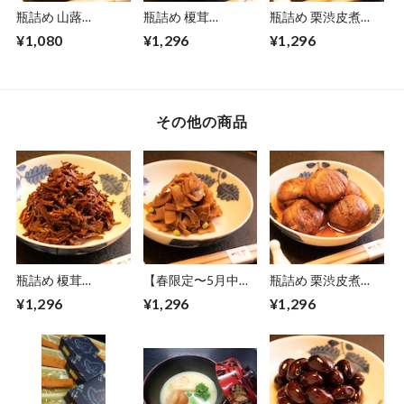
瓶詰め 山蕗
瓶詰め 榎茸
瓶詰め 栗渋皮煮
（150g）
（180g）
（130g）
¥1,080
¥1,296
¥1,296
その他の商品
瓶詰め 榎茸
【春限定〜5月中
瓶詰め 栗渋皮煮
（180g）
旬】瓶詰め 嵯峨竹
（130g）
¥1,296
¥1,296
¥1,296
（150g）