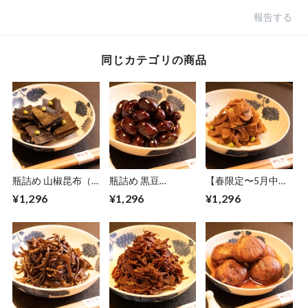
報告する
同じカテゴリの商品
瓶詰め 山椒昆布（1
瓶詰め 黒豆
【春限定〜5月中
本・150g）
（140g）
旬】瓶詰め 嵯峨竹
¥1,296
¥1,296
¥1,296
（150g）