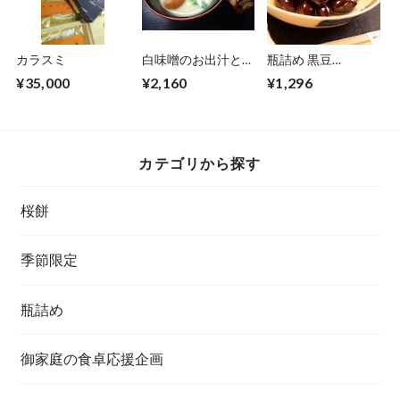
カラスミ
白味噌のお出汁と自
瓶詰め 黒豆
家製胡麻豆腐
（140g）
¥35,000
¥2,160
¥1,296
カテゴリから探す
桜餅
季節限定
瓶詰め
御家庭の食卓応援企画