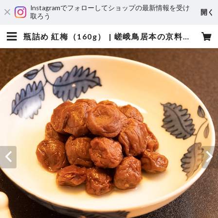
Instagramでフォローしてショップの最新情報を受け
開く
取ろう
瓶詰め 紅梅（160g） | 嵯峨鳥居本の京料理専門店 鮎の宿つたや