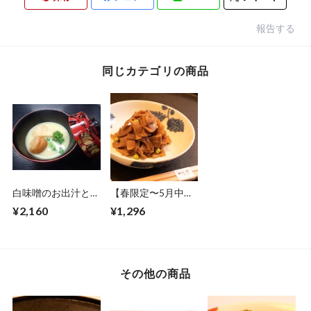
報告する
同じカテゴリの商品
白味噌のお出汁と自
【春限定〜5月中
家製胡麻豆腐
旬】瓶詰め 嵯峨竹
¥2,160
¥1,296
（150g）
その他の商品