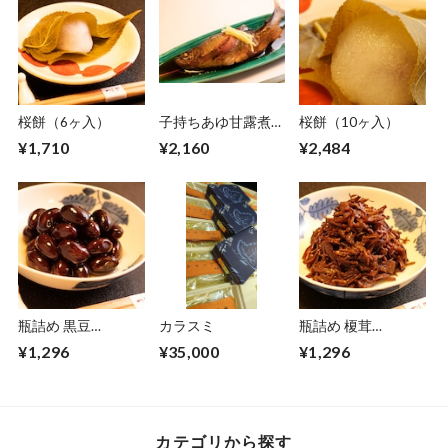
桜餅（6ヶ入）
子持ちあゆ甘露煮
桜餅（10ヶ入）
（2尾〜）※ 表示価
¥1,710
¥2,160
¥2,484
格は1尾の価格です
瓶詰め 黒豆
カラスミ
瓶詰め 榎茸
（140g）
（180g）
¥1,296
¥35,000
¥1,296
カテゴリから探す